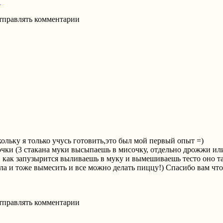
!
отправлять комментарии
ольку я только учусь готовить,это был мой первый опыт =)
чки (3 стакана муки высыпаешь в мисочку, отдельно дрожжи ил
и, как запузырится выливаешь в муку и вымешиваешь тесто оно т
а и тоже вымесить и все можно делать пиццу!) Спасибо вам что
отправлять комментарии