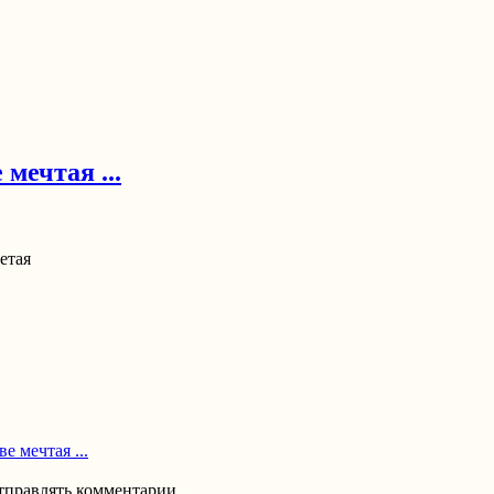
 мечтая ...
етая
е мечтая ...
отправлять комментарии