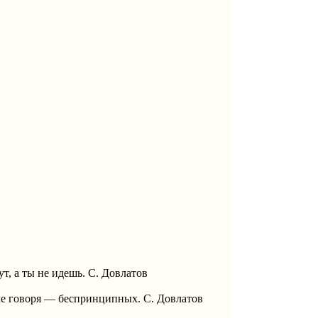
ут, а ты не идешь. С. Довлатов
че говоря — беспринципных. С. Довлатов