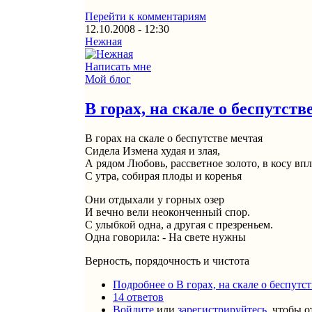
Перейти к комментариям
12.10.2008 - 12:30
Нежная
Написать мне
Мой блог
В горах, на скале о беспутстве
В горах на скале о беспутстве мечтая
Сидела Измена худая и злая,
А рядом Любовь, рассветное золото, в косу впл
С утра, собирая плоды и коренья
Они отдыхали у горных озер
И вечно вели неоконченный спор.
С улыбкой одна, а другая с презреньем.
Одна говорила: - На свете нужны
Верность, порядочность и чистота
Подробнее
о В горах, на скале о беспутств
14 ответов
Войдите
или
зарегистрируйтесь
, чтобы 