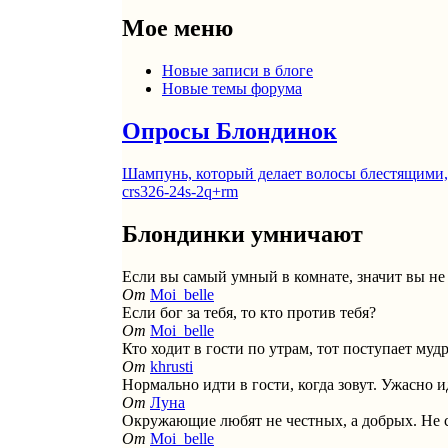
Мое меню
Новые записи в блоге
Новые темы форума
Опросы Блондинок
Шампунь, который делает волосы блестящими,
crs326-24s-2q+rm
Блондинки умничают
Если вы самый умный в комнате, значит вы не 
От
Moi_belle
Если бог за тебя, то кто против тебя?
От
Moi_belle
Кто ходит в гости по утрам, тот поступает муд
От
khrusti
Нормально идти в гости, когда зовут. Ужасно ид
От
Луна
Окружающие любят не честных, а добрых. Не 
От
Moi_belle