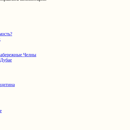
мость?
к
 Набережные Челны
 Дубае
ецитина
е