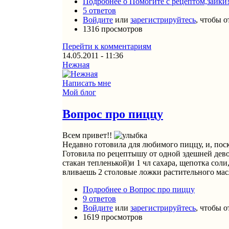
Подробнее
о Помогите с рецептом,зайки
5 ответов
Войдите
или
зарегистрируйтесь
, чтобы 
1316 просмотров
Перейти к комментариям
14.05.2011 - 11:36
Нежная
Написать мне
Мой блог
Вопрос про пиццу
Всем привет!!
Недавно готовила для любимого пиццу, и, поск
Готовила по рецептышу от одной здешней дево
стакан тепленькой)и 1 чл сахара, щепотка сол
вливаешь 2 столовые ложки растительного масл
Подробнее
о Вопрос про пиццу
9 ответов
Войдите
или
зарегистрируйтесь
, чтобы 
1619 просмотров