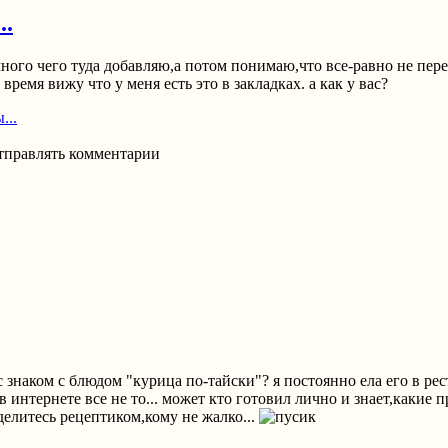
..
много чего туда добавляю,а потом понимаю,что все-равно не пер
время вижу что у меня есть это в закладках. а как у вас?
...
отправлять комментарии
с знаком с блюдом "курица по-тайски"? я постоянно ела его в ре
.в интернете все не то... может кто готовил лично и знает,какие 
делитесь рецептиком,кому не жалко...