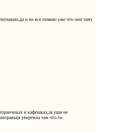
ечитываю,да и не все помню уже что они там)
сторанчиках и кафешках,за уши не
приправы(я уверенна там что-то