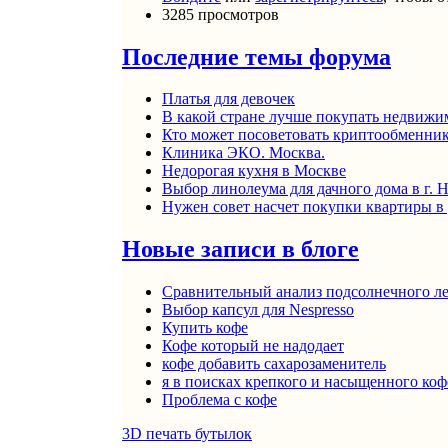
3285 просмотров
Последние темы форума
Платья для девочек
В какой стране лучше покупать недвижи
Кто может посоветовать криптообменни
Клиника ЭКО. Москва.
Недорогая кухня в Москве
Выбор линолеума для дачного дома в г.
Нужен совет насчет покупки квартиры в
Новые записи в блоге
Сравнительный анализ подсолнечного л
Выбор капсул для Nespresso
Купить кофе
Кофе который не надодает
кофе добавить сахарозаменитель
я в поисках крепкого и насыщенного коф
Проблема с кофе
3D печать бутылок