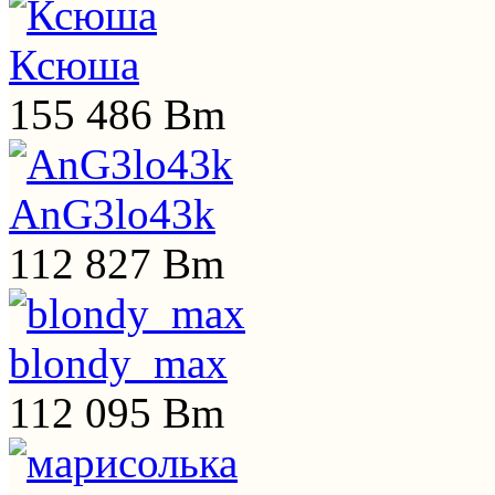
Ксюша
155 486 Bm
AnG3lo43k
112 827 Bm
blondy_max
112 095 Bm