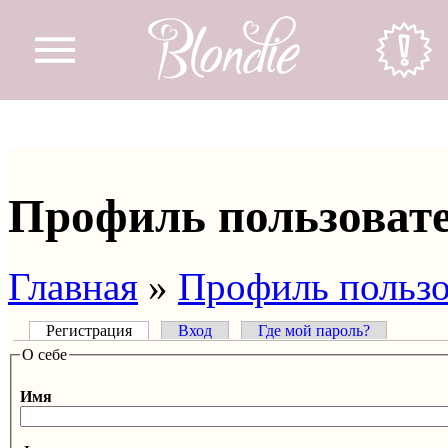
Перейти к основному содержанию
Профиль пользоват
Главная
»
Профиль пользо
Вы здесь
Регистрация
(активная вкладка)
Вход
Где мой пароль?
Главные вкладки
О себе
Вертикальные вкладки
Имя