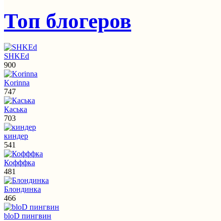
Топ блогеров
SHKEd
900
Korinna
747
Каська
703
киндер
541
Кофффка
481
Блондинка
466
bloD пингвин