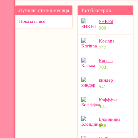
Лучшая статья месяца
Топ блогеров
Показать все
SHKEd
900
Korinna
747
Каська
703
киндер
541
Кофффка
481
Блондинка
466