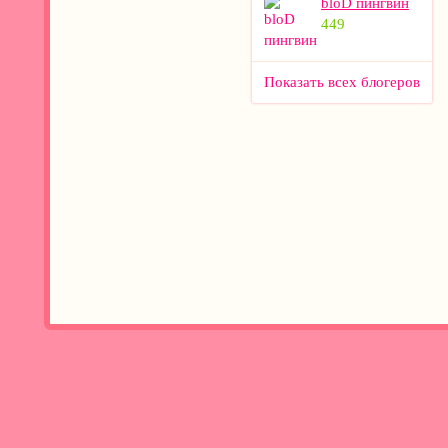
bloD пингвин
449
Показать всех блогеров
Добавить
Войти