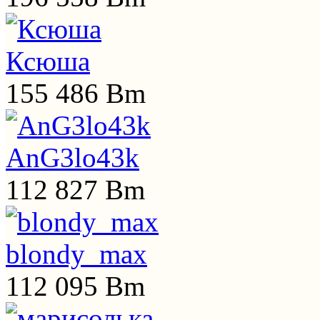
Ксюша
155 486 Bm
AnG3lo43k
112 827 Bm
blondy_max
112 095 Bm