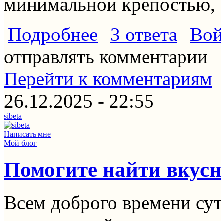
минимальной крепостью, 
о Ваше предпочтение в кофе
Подробнее
3 ответа
Вой
отправлять комментарии
Перейти к комментариям
26.12.2025 - 22:55
sibeta
Написать мне
Мой блог
Помогите найти вкус
Всем доброго времени су