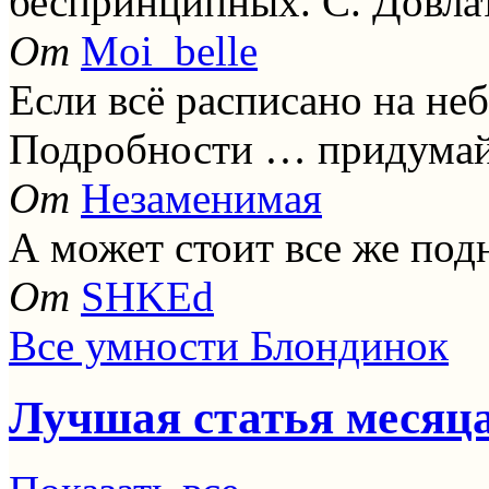
беспринципных. С. Довла
От
Moi_belle
Если всё расписано на не
Подробности … придумай
От
Незаменимая
А может стоит все же под
От
SHKEd
Все умности Блондинок
Лучшая статья месяц