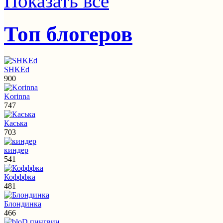
Показать все
Топ блогеров
SHKEd
900
Korinna
747
Каська
703
киндер
541
Кофффка
481
Блондинка
466