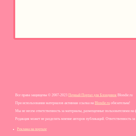
Все права защищены © 2007-2023
Первый Портал для Блондинок
Blondie.ru
При использовании материалов активная ссылка на
Blondie.ru
обязательна!
Мы не несем ответственность за материалы, размещенные пользователями на 
Редакция может не разделять мнение авторов публикаций. Ответственность за
Реклама на портале