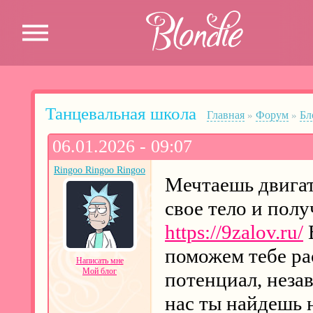
Перейти к основному содержанию
Танцевальная школа
Главная
Форум
Бл
»
»
Вы здесь
06.01.2026 - 09:07
Ringoo Ringoo Ringoo
Мечтаешь двигат
свое тело и полу
https://9zalov.ru/
В
поможем тебе ра
Написать мне
Мой блог
потенциал, неза
нас ты найдешь 