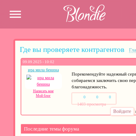
Перейти к основному содержанию
Где вы проверяете контрагентов
Гл
Вы здесь
09.09.2025 - 10:02
ира мила бенина
Порекомендуйте надежный серв
собираемся заключить свою пер
благонадежность.
Написать мне
Мой блог
0
0
0
Нравится
Смешно
Не нравится
1403 просмотра
Войдите
Последние темы форума