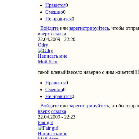
Нравится
0
Смешно
0
Не нравится
0
Войдите
или
зарегистрируйтесь
, чтобы отпр
вверх
ссылка
22.04.2009 - 22:20
Odry
Написать мне
Мой блог
такой клевый!весело наверно с ним живется!!!
Нравится
0
Смешно
0
Не нравится
0
Войдите
или
зарегистрируйтесь
, чтобы отпр
вверх
ссылка
22.04.2009 - 22:23
Fair girl
Написать мне