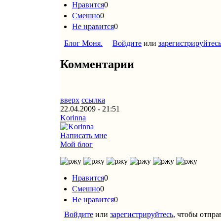
Нравится
0
Смешно
0
Не нравится
0
Блог Моня.
Войдите
или
зарегистрируйтес
Комментарии
Страницы
вверх
ссылка
22.04.2009 - 21:51
Korinna
Написать мне
Мой блог
Нравится
0
Смешно
0
Не нравится
0
Войдите
или
зарегистрируйтесь
, чтобы отпр