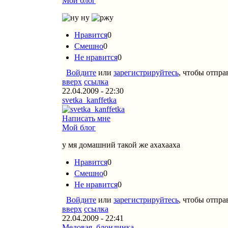
Мой блог
Нравится
0
Смешно
0
Не нравится
0
Войдите
или
зарегистрируйтесь
, чтобы отпр
вверх
ссылка
22.04.2009 - 22:30
svetka_kanffetka
Написать мне
Мой блог
у мя домашний такой же ахахааха
Нравится
0
Смешно
0
Не нравится
0
Войдите
или
зарегистрируйтесь
, чтобы отпр
вверх
ссылка
22.04.2009 - 22:41
Медовая_блондинка