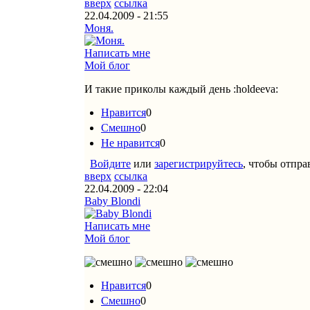
вверх
ссылка
22.04.2009 - 21:55
Моня.
Написать мне
Мой блог
И такие приколы каждый день :holdeeva:
Нравится
0
Смешно
0
Не нравится
0
Войдите
или
зарегистрируйтесь
, чтобы отпр
вверх
ссылка
22.04.2009 - 22:04
Baby Blondi
Написать мне
Мой блог
Нравится
0
Смешно
0