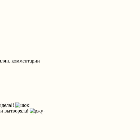
авлять комментарии
идела!!
ки вытворяла!