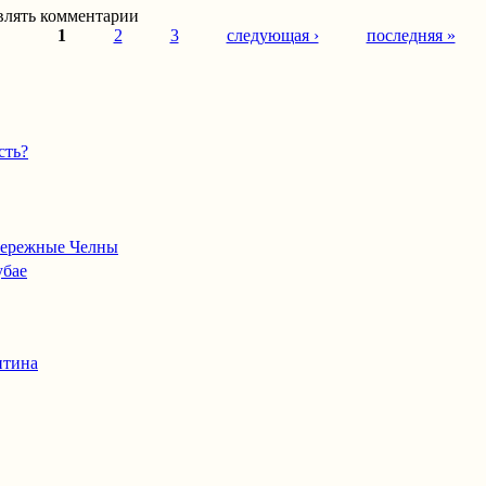
авлять комментарии
1
2
3
следующая ›
последняя »
сть?
абережные Челны
убае
итина