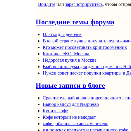
Войдите
или
зарегистрируйтесь
, чтобы отпр
Страницы
Последние темы форума
Платья для девочек
В какой стране лучше покупать недвижимо
Кто может посоветовать криптообменник
Клиника ЭКО. Москва.
Недорогая кухня в Москве
Выбор линолеума для дачного дома в г. Н
Нужен совет насчет покупки квартиры в Д
Новые записи в блоге
Сравнительный анализ подсолнечного лец
Выбор капсул для Nespresso
Купить кофе
Кофе который не надодает
кофе добавить сахарозаменитель
я в поисках крепкого и насыщенного кофе