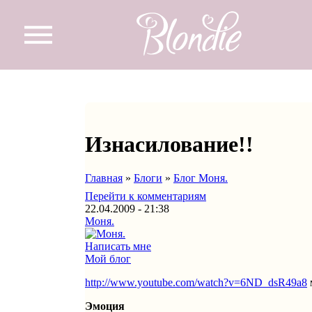
Перейти к основному содержанию
Изнасилование!!
Главная
»
Блоги
»
Блог Моня.
Вы здесь
Перейти к комментариям
22.04.2009 - 21:38
Моня.
Написать мне
Мой блог
http://www.youtube.com/watch?v=6ND_dsR49a8
Эмоция