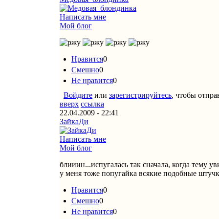
Написать мне
Мой блог
Нравится
0
Смешно
0
Не нравится
0
Войдите
или
зарегистрируйтесь
, чтобы отпр
вверх
ссылка
22.04.2009 - 22:41
ЗайкаДи
Написать мне
Мой блог
блииин...испугалась так сначала, когда тему ув
у меня тоже попугайка всякие подобные штуч
Нравится
0
Смешно
0
Не нравится
0